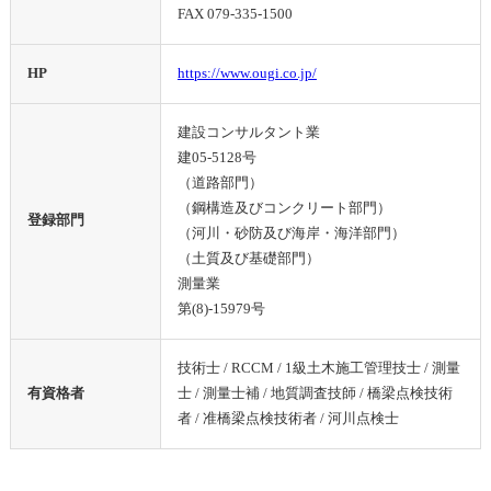
FAX 079-335-1500
HP
https://www.ougi.co.jp/
建設コンサルタント業
建05-5128号
（道路部門）
（鋼構造及びコンクリート部門）
登録部門
（河川・砂防及び海岸・海洋部門）
（土質及び基礎部門）
測量業
第(8)-15979号
技術士 / RCCM / 1級土木施工管理技士 / 測量
有資格者
士 / 測量士補 / 地質調査技師 / 橋梁点検技術
者 / 准橋梁点検技術者 / 河川点検士