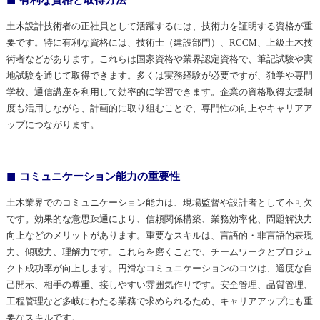
土木設計技術者の正社員として活躍するには、技術力を証明する資格が重
要です。特に有利な資格には、技術士（建設部門）、RCCM、上級土木技
術者などがあります。これらは国家資格や業界認定資格で、筆記試験や実
地試験を通じて取得できます。多くは実務経験が必要ですが、独学や専門
学校、通信講座を利用して効率的に学習できます。企業の資格取得支援制
度も活用しながら、計画的に取り組むことで、専門性の向上やキャリアア
ップにつながります。
コミュニケーション能力の重要性
土木業界でのコミュニケーション能力は、現場監督や設計者として不可欠
です。効果的な意思疎通により、信頼関係構築、業務効率化、問題解決力
向上などのメリットがあります。重要なスキルは、言語的・非言語的表現
力、傾聴力、理解力です。これらを磨くことで、チームワークとプロジェ
クト成功率が向上します。円滑なコミュニケーションのコツは、適度な自
己開示、相手の尊重、接しやすい雰囲気作りです。安全管理、品質管理、
工程管理など多岐にわたる業務で求められるため、キャリアアップにも重
要なスキルです。