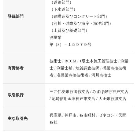
（道路部門）
（下水道部門）
登録部門
（鋼構造及びコンクリート部門）
（河川・砂防及び海岸・海洋部門）
（土質及び基礎部門）
測量業
第（8）－１５９７９号
技術士 / RCCM / 1級土木施工管理技士 / 測量
有資格者
士 / 測量士補 / 地質調査技師 / 橋梁点検技術
者 / 准橋梁点検技術者 / 河川点検士
三井住友銀行御影支店 / みずほ銀行神戸支店
取引銀行
/ 尼崎信用金庫神戸東支店 / 大正銀行灘支店
兵庫県 / 神戸市 / 各市町村 / ゼネコン・民間
主な取引先
各社