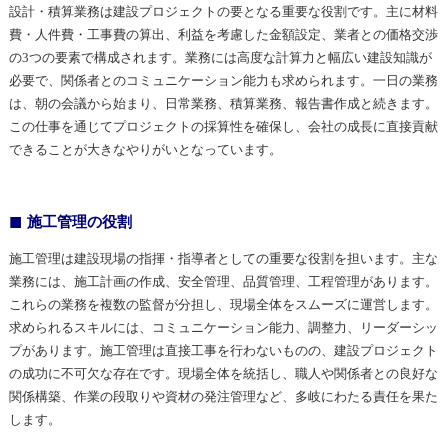
設計・積算業務は建設プロジェクトの要となる重要な役割です。主に材料
費・人件費・工事費の算出、利益を考慮した金額設定、業者との価格交渉
の3つの要素で構成されます。業務には高度な計算力と幅広い建設知識が
必要で、関係者とのコミュニケーション能力も求められます。一日の業務
は、朝の会議から始まり、日常業務、積算業務、報告書作成と続きます。
この仕事を通じてプロジェクトの採算性を確保し、会社の成長に直接貢献
できることが大きなやりがいとなっています。
施工管理の役割
施工管理は建設現場の指揮・指導者としての重要な役割を担います。主な
業務には、施工計画の作成、安全管理、品質管理、工程管理があります。
これらの業務を複数の監督が分担し、現場全体をスムーズに運営します。
求められるスキルには、コミュニケーション能力、調整力、リーダーシッ
プがあります。施工管理は直接工事を行わないものの、建設プロジェクト
の成功に不可欠な存在です。現場全体を統括し、職人や関係者との良好な
関係構築、作業の段取りや資材の発注管理など、多岐にわたる責任を果た
します。