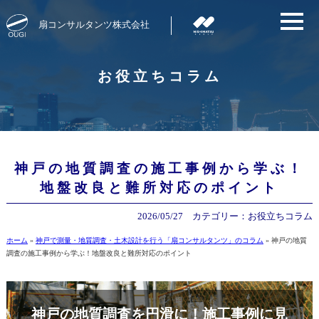
扇コンサルタンツ株式会社
お役立ちコラム
神戸の地質調査の施工事例から学ぶ！
地盤改良と難所対応のポイント
2026/05/27
カテゴリー：
お役立ちコラム
ホーム
»
神戸で測量・地質調査・土木設計を行う「扇コンサルタンツ」のコラム
»
神戸の地質
調査の施工事例から学ぶ！地盤改良と難所対応のポイント
神戸の地質調査を円滑に！施工事例に見