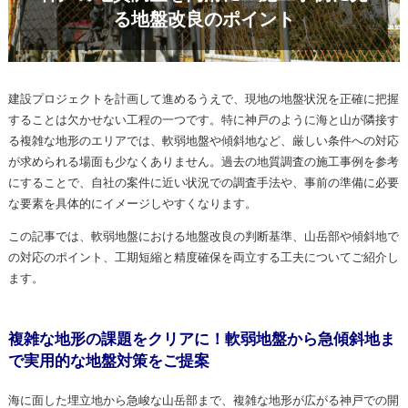
る地盤改良のポイント
建設プロジェクトを計画して進めるうえで、現地の地盤状況を正確に把握
することは欠かせない工程の一つです。特に神戸のように海と山が隣接す
る複雑な地形のエリアでは、軟弱地盤や傾斜地など、厳しい条件への対応
が求められる場面も少なくありません。過去の地質調査の施工事例を参考
にすることで、自社の案件に近い状況での調査手法や、事前の準備に必要
な要素を具体的にイメージしやすくなります。
この記事では、軟弱地盤における地盤改良の判断基準、山岳部や傾斜地で
の対応のポイント、工期短縮と精度確保を両立する工夫についてご紹介し
ます。
複雑な地形の課題をクリアに！軟弱地盤から急傾斜地ま
で実用的な地盤対策をご提案
海に面した埋立地から急峻な山岳部まで、複雑な地形が広がる神戸での開