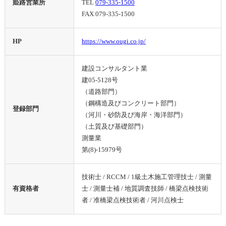
姫路営業所
TEL
079-335-1500
FAX 079-335-1500
HP
https://www.ougi.co.jp/
建設コンサルタント業
建05-5128号
（道路部門）
（鋼構造及びコンクリート部門）
登録部門
（河川・砂防及び海岸・海洋部門）
（土質及び基礎部門）
測量業
第(8)-15979号
技術士 / RCCM / 1級土木施工管理技士 / 測量
有資格者
士 / 測量士補 / 地質調査技師 / 橋梁点検技術
者 / 准橋梁点検技術者 / 河川点検士