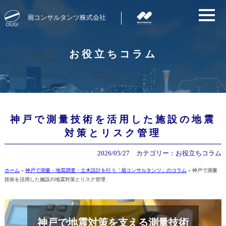
扇コンサルタンツ株式会社
お役立ちコラム
神戸で測量技術を活用した施設の地震
対策とリスク管理
2026/05/27
カテゴリー：
お役立ちコラム
ホーム
»
神戸で測量・地質調査・土木設計を行う「扇コンサルタンツ」のコラム
»
神戸で測量
技術を活用した施設の地震対策とリスク管理
神戸で地震対策を支える測量技術