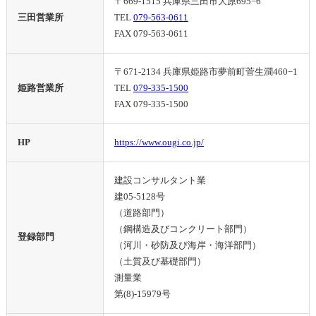
〒669-1515 兵庫県三田市大原695−6
三田営業所
TEL
079-563-0611
FAX 079-563-0611
〒671-2134 兵庫県姫路市夢前町菅生澗460−1
姫路営業所
TEL
079-335-1500
FAX 079-335-1500
HP
https://www.ougi.co.jp/
建設コンサルタント業
建05-5128号
（道路部門）
（鋼構造及びコンクリート部門）
登録部門
（河川・砂防及び海岸・海洋部門）
（土質及び基礎部門）
測量業
第(8)-15979号