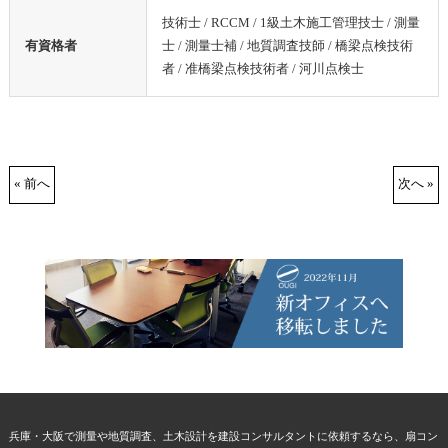
技術士 / RCCM / 1級土木施工管理技士 / 測量
有資格者
士 / 測量士補 / 地質調査技師 / 橋梁点検技術
者 / 准橋梁点検技術者 / 河川点検士
« 前へ
次へ »
兵庫・大阪で測量や地質調査、土木設計を建設コンサルタントに依頼するなら、扇コン