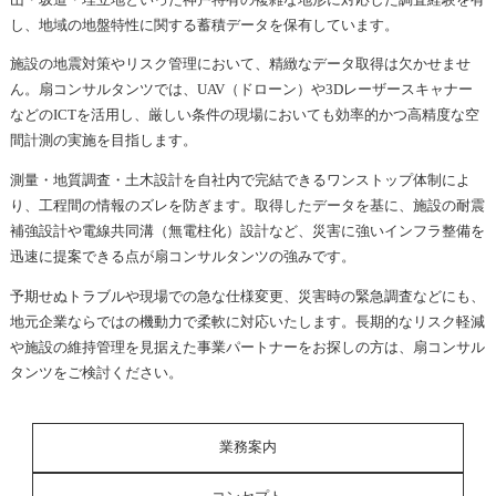
し、地域の地盤特性に関する蓄積データを保有しています。
施設の地震対策やリスク管理において、精緻なデータ取得は欠かせませ
ん。扇コンサルタンツでは、UAV（ドローン）や3Dレーザースキャナー
などのICTを活用し、厳しい条件の現場においても効率的かつ高精度な空
間計測の実施を目指します。
測量・地質調査・土木設計を自社内で完結できるワンストップ体制によ
り、工程間の情報のズレを防ぎます。取得したデータを基に、施設の耐震
補強設計や電線共同溝（無電柱化）設計など、災害に強いインフラ整備を
迅速に提案できる点が扇コンサルタンツの強みです。
予期せぬトラブルや現場での急な仕様変更、災害時の緊急調査などにも、
地元企業ならではの機動力で柔軟に対応いたします。長期的なリスク軽減
や施設の維持管理を見据えた事業パートナーをお探しの方は、扇コンサル
タンツをご検討ください。
業務案内