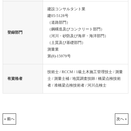
建設コンサルタント業
建05-5128号
（道路部門）
（鋼構造及びコンクリート部門）
登録部門
（河川・砂防及び海岸・海洋部門）
（土質及び基礎部門）
測量業
第(8)-15979号
技術士 / RCCM / 1級土木施工管理技士 / 測量
有資格者
士 / 測量士補 / 地質調査技師 / 橋梁点検技術
者 / 准橋梁点検技術者 / 河川点検士
« 前へ
次へ »