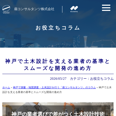
扇コンサルタンツ株式会社
お役立ちコラム
神戸で土木設計を支える業者の基準と
スムーズな開発の進め方
2026/05/27
カテゴリー：
お役立ちコラム
ホーム
»
神戸で測量・地質調査・土木設計を行う「扇コンサルタンツ」のコラム
»
神戸で土木
設計を支える業者の基準とスムーズな開発の進め方
神戸の業者選びで差がつく土木設計技術