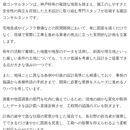
扇コンサルタンツは、神戸特有の複雑な地形を踏まえ、施工のしやすさと
安全性の両立を目指した土木設計に取り組む専門スタッフが在籍する建設
コンサルタントです。
宅地造成やインフラ整備などの民間開発において、単に図面を描くだけで
なく、現場で実際に工事を進める業者の視点に立った実用的な計画を立案
します。
長年の活動で蓄積した地盤や地形のデータを活用し、斜面や埋立地といっ
た厳しい条件の土地についても、リスク低減を考慮した設計をご提案でき
る点が大きな強みの一つです。
また、地域ごとに異なる条例や行政の設計基準にも精通しており、事前の
協議から各種申請の手続きまで、開発に必要な業務をスムーズに進めるノ
ウハウを有しています。
測量や地質調査の部門を社内に備えているため、現地の細かな変化や取得
したデータを設計図へ直接反映させ、工程間の認識のズレを防ぎます。
計画の途中で急な仕様の変更が生じた場合でも、各分野の担当者が連携し
てできるだけ速やかに図面を見直し、工期への影響を抑えられるよう柔軟
な対応を心がけています。