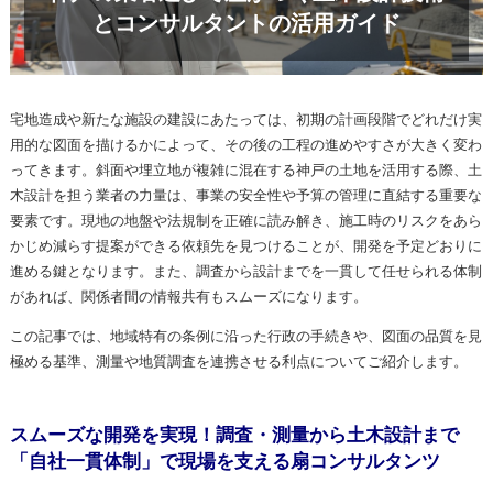
とコンサルタントの活用ガイド
宅地造成や新たな施設の建設にあたっては、初期の計画段階でどれだけ実
用的な図面を描けるかによって、その後の工程の進めやすさが大きく変わ
ってきます。斜面や埋立地が複雑に混在する神戸の土地を活用する際、土
木設計を担う業者の力量は、事業の安全性や予算の管理に直結する重要な
要素です。現地の地盤や法規制を正確に読み解き、施工時のリスクをあら
かじめ減らす提案ができる依頼先を見つけることが、開発を予定どおりに
進める鍵となります。また、調査から設計までを一貫して任せられる体制
があれば、関係者間の情報共有もスムーズになります。
この記事では、地域特有の条例に沿った行政の手続きや、図面の品質を見
極める基準、測量や地質調査を連携させる利点についてご紹介します。
スムーズな開発を実現！調査・測量から土木設計まで
「自社一貫体制」で現場を支える扇コンサルタンツ